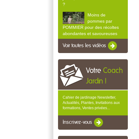
?
Moins de
pommes par
POMMIER pour des récoltes
abondantes et savoureuses
Voir toutes les vidéos
Votre
Coach
Jardin !
Cahier de jardinage Newsletter,
Actualités, Plantes, Invitations aux
formations, Ventes privées...
Inscrivez-vous