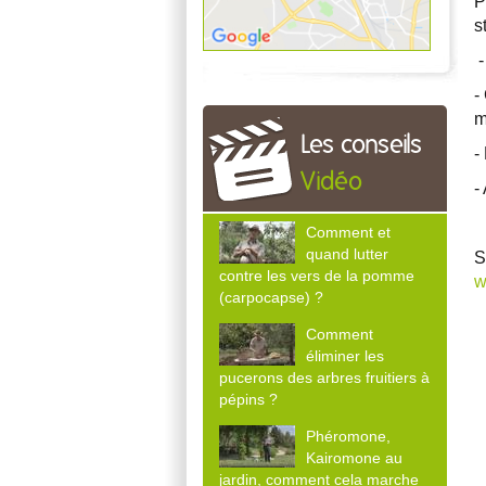
P
s
-
-
m
Les conseils
-
Vidéo
-
Comment et
quand lutter
S
contre les vers de la pomme
w
(carpocapse) ?
Comment
éliminer les
pucerons des arbres fruitiers à
pépins ?
Phéromone,
Kairomone au
jardin, comment cela marche