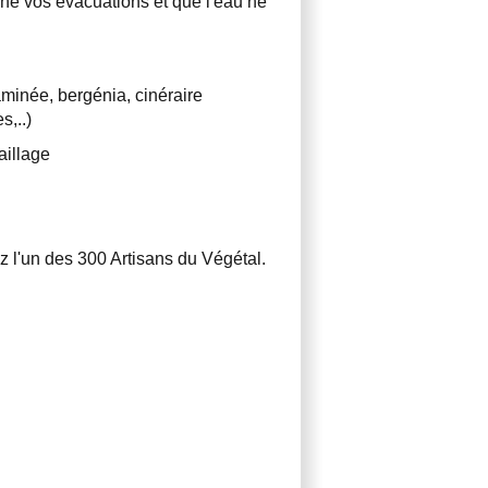
che vos évacuations et que l'eau ne
minée, bergénia, cinéraire
s,..)
paillage
z l'un des 300 Artisans du Végétal.