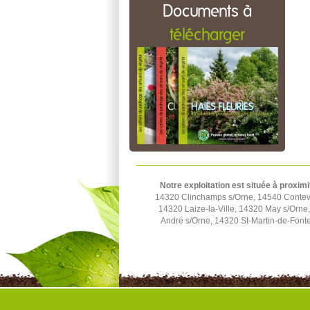
Documents à
télécharger
Notre exploitation est située à proximi
14320 Clinchamps s/Orne, 14540 Contevil
14320 Laize-la-Ville, 14320 May s/Orn
André s/Orne, 14320 St-Martin-de-Fonte