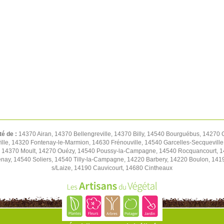
té de :
14370 Airan, 14370 Bellengreville, 14370 Billy, 14540 Bourguébus, 14270
le, 14320 Fontenay-le-Marmion, 14630 Frénouville, 14540 Garcelles-Secqueville,
e, 14370 Moult, 14270 Ouézy, 14540 Poussy-la-Campagne, 14540 Rocquancourt, 1
nay, 14540 Soliers, 14540 Tilly-la-Campagne, 14220 Barbery, 14220 Boulon, 14190 
s/Laize, 14190 Cauvicourt, 14680 Cintheaux