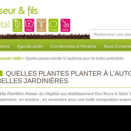
eur & fils
tal
tions
Agenda jardin
Coordonnées & Horaires
Nous Contacte
onseils Vidéo
> Quelles plantes planter à l’automne pour de belles jardinières
QUELLES PLANTES PLANTER À L’AU
BELLES JARDINIÈRES
élia Ramillion Artisan du Végétal aux établissement Duc fleurs à Saint 
eptembre, en octobre , en novembre pour une belle composition autom