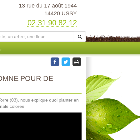
13 rue du 17 août 1944
14420 USSY
02 31 90 82 12
r
TOMNE POUR DE
Yorre (03), nous explique quoi planter en
nale colorée