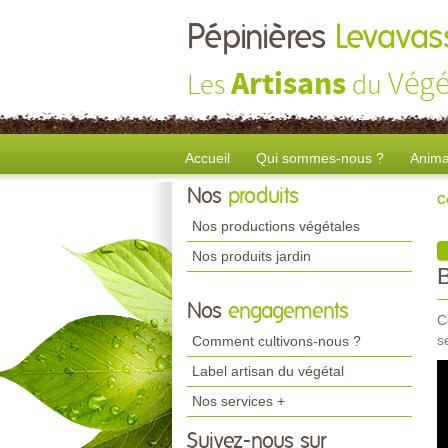
Pépinières
Levavass
Artisans
Végé
Les
du
Accueil
Qui sommes-nous ?
Anima
Nos
produits
C
Nos productions végétales
Nos produits jardin
Nos
engagements
C
s
Comment cultivons-nous ?
Label artisan du végétal
Nos services +
Suivez-nous sur