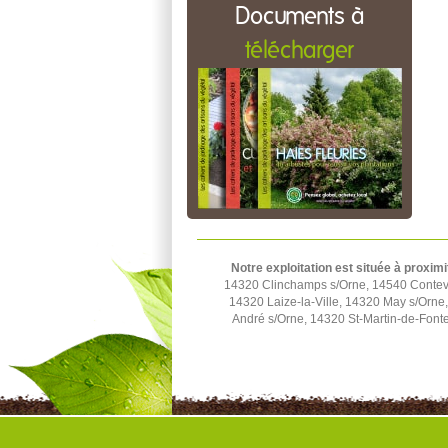
Documents à
télécharger
Notre exploitation est située à proximi
14320 Clinchamps s/Orne, 14540 Contevil
14320 Laize-la-Ville, 14320 May s/Orn
André s/Orne, 14320 St-Martin-de-Fonte