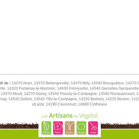
té de :
14370 Airan, 14370 Bellengreville, 14370 Billy, 14540 Bourguébus, 14270
le, 14320 Fontenay-le-Marmion, 14630 Frénouville, 14540 Garcelles-Secqueville,
e, 14370 Moult, 14270 Ouézy, 14540 Poussy-la-Campagne, 14540 Rocquancourt, 1
nay, 14540 Soliers, 14540 Tilly-la-Campagne, 14220 Barbery, 14220 Boulon, 14190 
s/Laize, 14190 Cauvicourt, 14680 Cintheaux