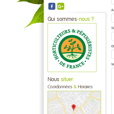
A
Qui sommes
-nous ?
T
O
V
Nous
situer
Coordonnées
&
Horaires