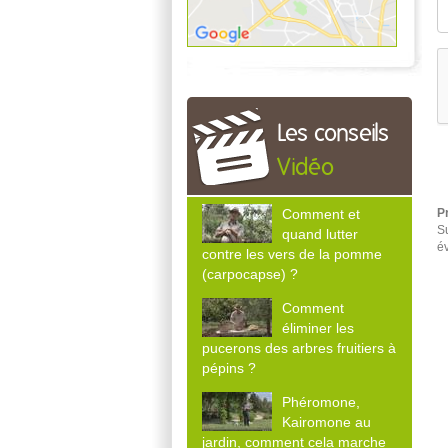
Les conseils
Vidéo
P
Comment et
Su
quand lutter
é
contre les vers de la pomme
(carpocapse) ?
Comment
éliminer les
pucerons des arbres fruitiers à
pépins ?
Phéromone,
Kairomone au
jardin, comment cela marche