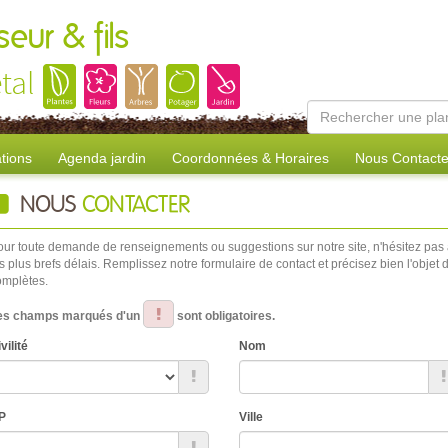
eur & fils
tal
tions
Agenda jardin
Coordonnées & Horaires
Nous Contacte
NOUS
CONTACTER
our toute demande de renseignements ou suggestions sur notre site, n'hésitez pas
s plus brefs délais. Remplissez notre formulaire de contact et précisez bien l'obj
omplètes.
es champs marqués d'un
sont obligatoires.
vilité
Nom
P
Ville