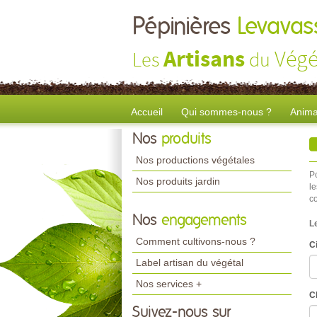
Pépinières
Levavass
Artisans
Végé
Les
du
Accueil
Qui sommes-nous ?
Anima
Nos
produits
Nos productions végétales
P
Nos produits jardin
le
c
Nos
engagements
L
Comment cultivons-nous ?
Ci
Label artisan du végétal
Nos services +
C
Suivez-nous sur