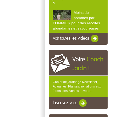
?
Moins de
pommes par
POMMIER pour des récoltes
abondantes et savoureuses
Voir toutes les vidéos
Votre
Coach
Jardin !
Cahier de jardinage Newsletter,
Actualités, Plantes, Invitations aux
formations, Ventes privées...
Inscrivez-vous