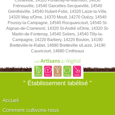
Conteville, 14320 Fontenay-le-Marmion, 14630
Frénouville, 14540 Garcelles-Secqueville, 14540
Grentheville, 14540 Hubert-Folie, 14320 Laize-la-Ville,
14320 May s/Orne, 14370 Moult, 14270 Ouézy, 14540
Poussy-la-Campagne, 14540 Rocquancourt, 14540 St-
Aignan-de-Cramesnil, 14320 St-André s/Orne, 14320 St-
Martin-de-Fontenay, 14540 Soliers, 14540 Tilly-la-
Campagne, 14220 Barbery, 14220 Boulon, 14190
Bretteville-le-Rabet, 14680 Bretteville s/Laize, 14190
Cauvicourt, 14680 Cintheaux
" Établissement labélisé "
Accueil
Comment cultivons-nous