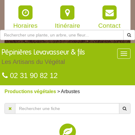
Horaires
Itinéraire
Contact
Pépinières
Levavasseur & fils
Toggl
navig
Les Artisans du Végétal
02 31 90 82 12
Productions végétales
> Arbustes