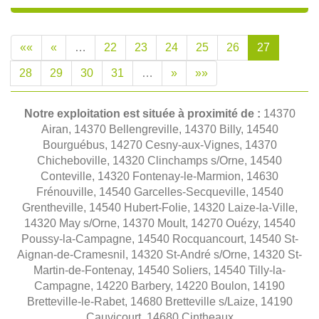
««
«
…
22
23
24
25
26
27
28
29
30
31
…
»
»»
Notre exploitation est située à proximité de :
14370
Airan, 14370 Bellengreville, 14370 Billy, 14540
Bourguébus, 14270 Cesny-aux-Vignes, 14370
Chicheboville, 14320 Clinchamps s/Orne, 14540
Conteville, 14320 Fontenay-le-Marmion, 14630
Frénouville, 14540 Garcelles-Secqueville, 14540
Grentheville, 14540 Hubert-Folie, 14320 Laize-la-Ville,
14320 May s/Orne, 14370 Moult, 14270 Ouézy, 14540
Poussy-la-Campagne, 14540 Rocquancourt, 14540 St-
Aignan-de-Cramesnil, 14320 St-André s/Orne, 14320 St-
Martin-de-Fontenay, 14540 Soliers, 14540 Tilly-la-
Campagne, 14220 Barbery, 14220 Boulon, 14190
Bretteville-le-Rabet, 14680 Bretteville s/Laize, 14190
Cauvicourt, 14680 Cintheaux