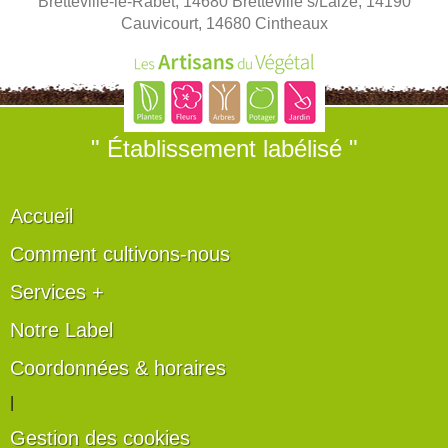
Bretteville-le-Rabet, 14680 Bretteville s/Laize, 14190
Cauvicourt, 14680 Cintheaux
" Établissement labélisé "
Accueil
Comment cultivons-nous
Services +
Notre Label
Coordonnées & horaires
|
Gestion des cookies