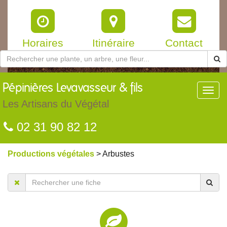
Horaires
Itinéraire
Contact
Pépinières
Levavasseur & fils
Toggl
navig
Les Artisans du Végétal
02 31 90 82 12
Productions végétales
> Arbustes