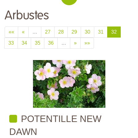
Arbustes
««
«
…
27
28
29
30
31
32
33
34
35
36
…
»
»»
POTENTILLE NEW
DAWN