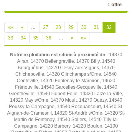
1 offre
««
«
…
27
28
29
30
31
32
33
34
35
36
…
»
»»
Notre exploitation est située à proximité de :
14370
Airan, 14370 Bellengreville, 14370 Billy, 14540
Bourguébus, 14270 Cesny-aux-Vignes, 14370
Chicheboville, 14320 Clinchamps s/Orne, 14540
Conteville, 14320 Fontenay-le-Marmion, 14630
Frénouville, 14540 Garcelles-Secqueville, 14540
Grentheville, 14540 Hubert-Folie, 14320 Laize-la-Ville,
14320 May s/Orne, 14370 Moult, 14270 Ouézy, 14540
Poussy-la-Campagne, 14540 Rocquancourt, 14540 St-
Aignan-de-Cramesnil, 14320 St-André s/Orne, 14320 St-
Martin-de-Fontenay, 14540 Soliers, 14540 Tilly-la-
Campagne, 14220 Barbery, 14220 Boulon, 14190