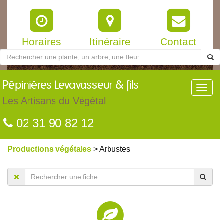
Horaires
Itinéraire
Contact
Pépinières
Levavasseur & fils
Toggl
navig
Les Artisans du Végétal
02 31 90 82 12
Productions végétales
> Arbustes