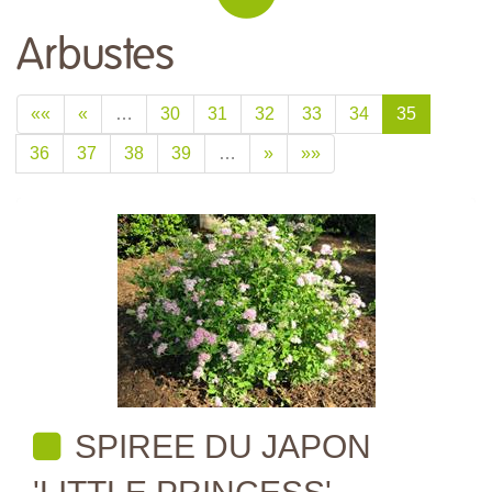
Arbustes
««
«
…
30
31
32
33
34
35
36
37
38
39
…
»
»»
SPIREE DU JAPON