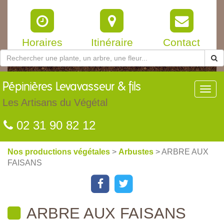
Horaires
Itinéraire
Contact
Pépinières
Levavasseur & fils
Toggl
navig
Les Artisans du Végétal
02 31 90 82 12
Nos productions végétales
>
Arbustes
> ARBRE AUX
FAISANS
ARBRE AUX FAISANS