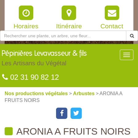
Horaires
Itinéraire
Contact
Pépinières
Levavasseur & fils
Toggl
navig
Les Artisans du Végétal
02 31 90 82 12
Nos productions végétales
>
Arbustes
> ARONIA A
FRUITS NOIRS
ARONIA A FRUITS NOIRS