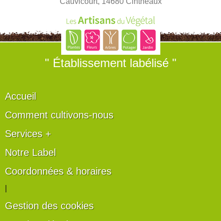
Cauvicourt, 14680 Cintheaux
" Établissement labélisé "
Accueil
Comment cultivons-nous
Services +
Notre Label
Coordonnées & horaires
|
Gestion des cookies