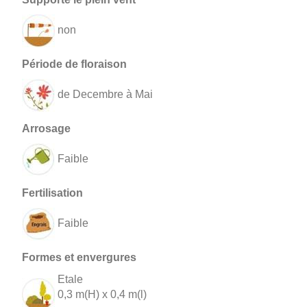
non
de Decembre à Mai
Faible
Faible
Etale
0,3 m(H) x 0,4 m(l)