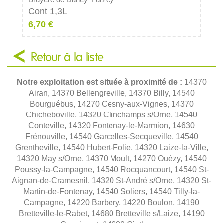
Bruyère de Darley 'Furzey'
Cont 1,3L
6,70 €
Retour à la liste
Notre exploitation est située à proximité de :
14370
Airan, 14370 Bellengreville, 14370 Billy, 14540
Bourguébus, 14270 Cesny-aux-Vignes, 14370
Chicheboville, 14320 Clinchamps s/Orne, 14540
Conteville, 14320 Fontenay-le-Marmion, 14630
Frénouville, 14540 Garcelles-Secqueville, 14540
Grentheville, 14540 Hubert-Folie, 14320 Laize-la-Ville,
14320 May s/Orne, 14370 Moult, 14270 Ouézy, 14540
Poussy-la-Campagne, 14540 Rocquancourt, 14540 St-
Aignan-de-Cramesnil, 14320 St-André s/Orne, 14320 St-
Martin-de-Fontenay, 14540 Soliers, 14540 Tilly-la-
Campagne, 14220 Barbery, 14220 Boulon, 14190
Bretteville-le-Rabet, 14680 Bretteville s/Laize, 14190