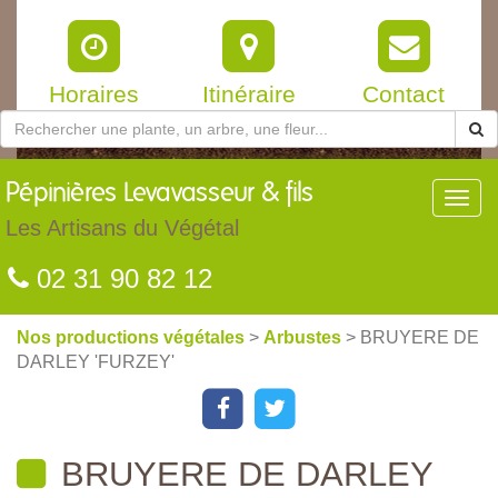
Horaires
Itinéraire
Contact
Pépinières
Levavasseur & fils
Toggl
navig
Les Artisans du Végétal
02 31 90 82 12
Nos productions végétales
>
Arbustes
> BRUYERE DE
DARLEY 'FURZEY'
BRUYERE DE DARLEY