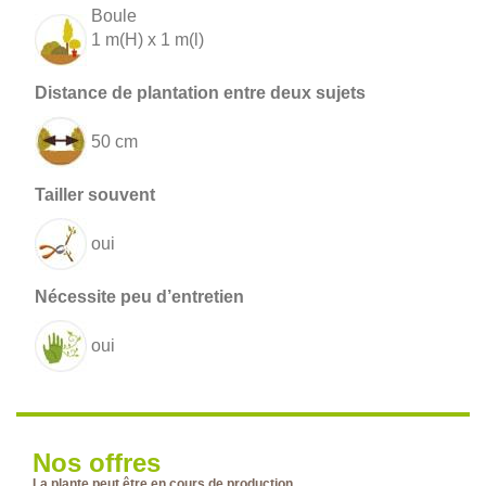
Boule
1 m(H) x 1 m(l)
50 cm
oui
oui
Nos offres
La plante peut être en cours de production.