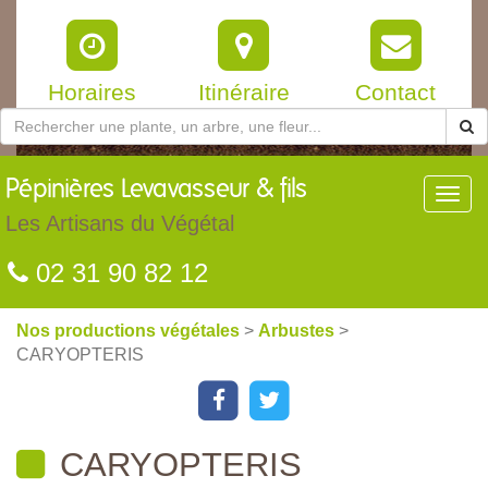
Horaires
Itinéraire
Contact
Pépinières
Levavasseur & fils
Toggl
navig
Les Artisans du Végétal
02 31 90 82 12
Nos productions végétales
>
Arbustes
>
CARYOPTERIS
CARYOPTERIS