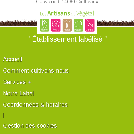
Cauvicourt, 14680 Cintheaux
" Établissement labélisé "
Accueil
Comment cultivons-nous
Services +
Notre Label
Coordonnées & horaires
|
Gestion des cookies