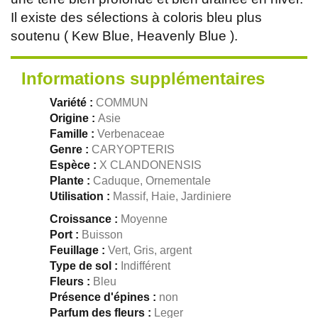
Il existe des sélections à coloris bleu plus
soutenu ( Kew Blue, Heavenly Blue ).
Informations supplémentaires
Variété :
COMMUN
Origine :
Asie
Famille :
Verbenaceae
Genre :
CARYOPTERIS
Espèce :
X CLANDONENSIS
Plante :
Caduque, Ornementale
Utilisation :
Massif, Haie, Jardiniere
Croissance :
Moyenne
Port :
Buisson
Feuillage :
Vert, Gris, argent
Type de sol :
Indifférent
Fleurs :
Bleu
Présence d'épines :
non
Parfum des fleurs :
Leger