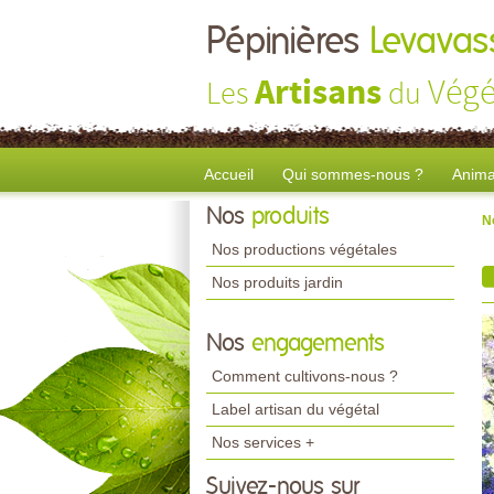
Pépinières
Levavass
Artisans
Végé
Les
du
Accueil
Qui sommes-nous ?
Anima
Nos
produits
N
Nos productions végétales
Nos produits jardin
Nos
engagements
Comment cultivons-nous ?
Label artisan du végétal
Nos services +
Suivez-nous sur