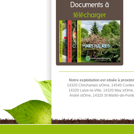
Documents à
télécharger
Notre exploitation est située à proximi
14320 Clinchamps s/Orne, 14540 Contevil
14320 Laize-la-Ville, 14320 May s/Orn
André s/Orne, 14320 St-Martin-de-Fonte