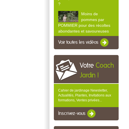
?
Moins de
pommes par
POMMIER pour des récoltes
abondantes et savoureuses
Voir toutes les vidéos
Votre
Coach
Jardin !
Cahier de jardinage Newsletter,
Actualités, Plantes, Invitations aux
formations, Ventes privées...
Inscrivez-vous