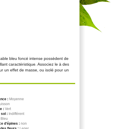
uable bleu foncé intense possèdent de
lant caractéristique. Associez le à des
our un effet de masse, ou isolé pour un
ance :
Moyenne
uisson
ge :
Vert
 sol :
Indifférent
:
Bleu
e d'épines :
non
des fleurs :
Leger