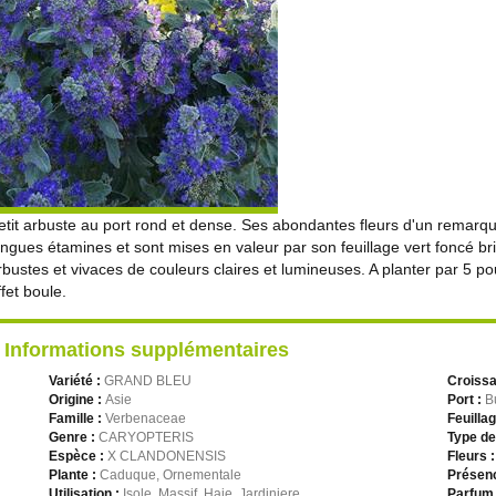
etit arbuste au port rond et dense. Ses abondantes fleurs d'un remarq
ongues étamines et sont mises en valeur par son feuillage vert foncé bril
rbustes et vivaces de couleurs claires et lumineuses. A planter par 5 p
ffet boule.
Informations supplémentaires
Variété :
GRAND BLEU
Croiss
Origine :
Asie
Port :
B
Famille :
Verbenaceae
Feuilla
Genre :
CARYOPTERIS
Type de
Espèce :
X CLANDONENSIS
Fleurs 
Plante :
Caduque, Ornementale
Présenc
Utilisation :
Isole, Massif, Haie, Jardiniere
Parfum 