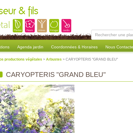
eur & fils
tal
tions
Agenda jardin
Coordonnées & Horaires
Nous Contacte
os productions végétales
>
Arbustes
> CARYOPTERIS "GRAND BLEU"
CARYOPTERIS "GRAND BLEU"