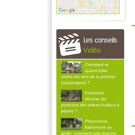
Les conseils
Vidéo
Comment et
quand lutter
contre les vers de la pomme
(carpocapse) ?
Comment
éliminer les
pucerons des arbres fruitiers à
pépins ?
Phéromone,
Kairomone au
jardin, comment cela marche