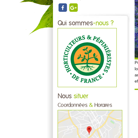
Qui sommes
-nous ?
P
l
a
e
Nous
situer
Coordonnées
&
Horaires