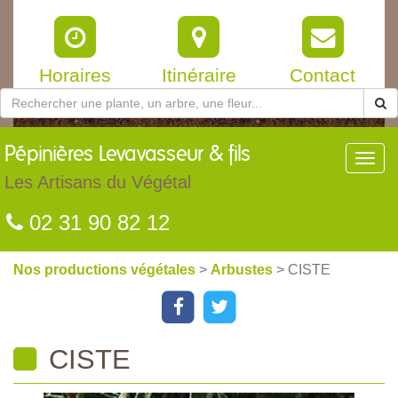
Horaires
Itinéraire
Contact
Pépinières
Levavasseur & fils
Toggl
navig
Les Artisans du Végétal
02 31 90 82 12
Nos productions végétales
>
Arbustes
> CISTE
CISTE