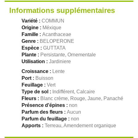
Informations supplémentaires
Variété :
COMMUN
Origine :
Méxique
Famille :
Acanthaceae
Genre :
BELOPERONE
Espèce :
GUTTATA
Plante :
Persistante, Ornementale
Utilisation :
Jardiniere
Croissance :
Lente
Port :
Buisson
Feuillage :
Vert
Type de sol :
Indifférent, Calcaire
Fleurs :
Blanc crème, Rouge, Jaune, Panaché
Présence d'épines :
non
Parfum des fleurs :
Aucun
Parfum du feuillage :
non
Apports :
Terreau, Amendement organique