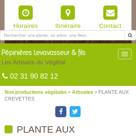
Horaires
Itinéraire
Contact
Pépinières
Levavasseur & fils
Toggl
navig
Les Artisans du Végétal
02 31 90 82 12
Nos productions végétales
>
Arbustes
> PLANTE AUX
CREVETTES
PLANTE AUX