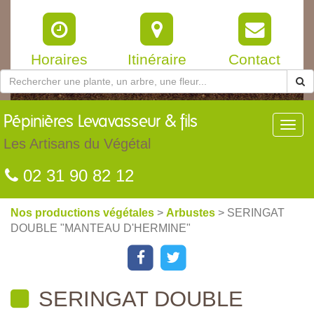
Horaires
Itinéraire
Contact
Pépinières
Levavasseur & fils
Toggl
navig
Les Artisans du Végétal
02 31 90 82 12
Nos productions végétales
>
Arbustes
> SERINGAT
DOUBLE "MANTEAU D'HERMINE"
SERINGAT DOUBLE