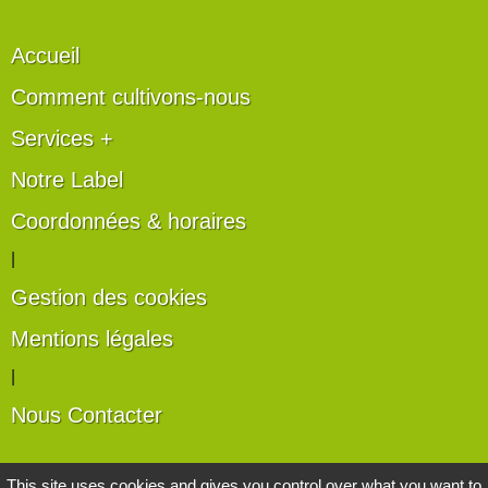
Accueil
Comment cultivons-nous
Services +
Notre Label
Coordonnées & horaires
|
Gestion des cookies
Mentions légales
|
Nous Contacter
Les artisans du végétal
This site uses cookies and gives you control over what you want to