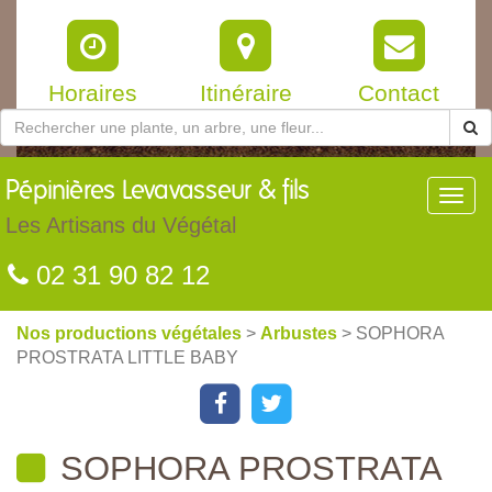
Horaires
Itinéraire
Contact
Pépinières
Levavasseur & fils
Toggl
navig
Les Artisans du Végétal
02 31 90 82 12
Nos productions végétales
>
Arbustes
> SOPHORA
PROSTRATA LITTLE BABY
SOPHORA PROSTRATA