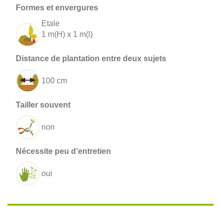
Etale
1 m(H) x 1 m(l)
100 cm
non
oui