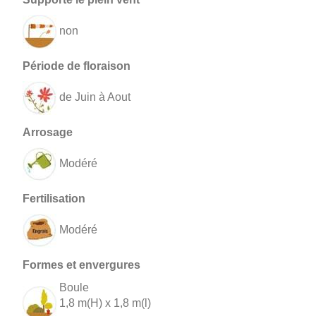
non
de Juin à Aout
Modéré
Modéré
Boule
1,8 m(H) x 1,8 m(l)