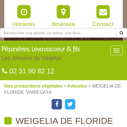
Horaires
Itinéraire
Contact
Pépinières
Levavasseur & fils
Toggl
navig
Les Artisans du Végétal
02 31 90 82 12
Nos productions végétales
>
Arbustes
> WEIGELIA DE
FLORIDE 'VARIEGATA'
WEIGELIA DE FLORIDE