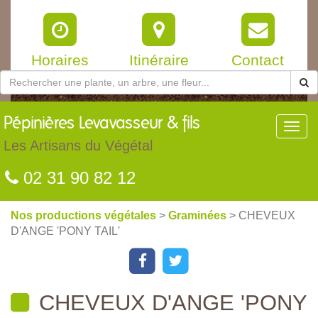
Horaires
Itinéraire
Contact
Pépinières
Levavasseur & fils
Toggl
navig
Les Artisans du Végétal
02 31 90 82 12
Nos productions végétales
>
Graminées
> CHEVEUX
D'ANGE 'PONY TAIL'
CHEVEUX D'ANGE 'PONY