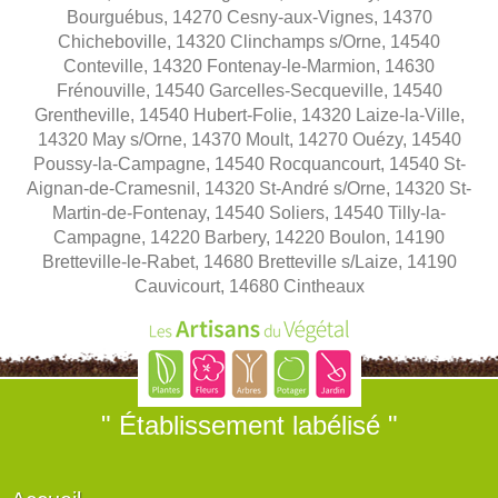
Bourguébus, 14270 Cesny-aux-Vignes, 14370
Chicheboville, 14320 Clinchamps s/Orne, 14540
Conteville, 14320 Fontenay-le-Marmion, 14630
Frénouville, 14540 Garcelles-Secqueville, 14540
Grentheville, 14540 Hubert-Folie, 14320 Laize-la-Ville,
14320 May s/Orne, 14370 Moult, 14270 Ouézy, 14540
Poussy-la-Campagne, 14540 Rocquancourt, 14540 St-
Aignan-de-Cramesnil, 14320 St-André s/Orne, 14320 St-
Martin-de-Fontenay, 14540 Soliers, 14540 Tilly-la-
Campagne, 14220 Barbery, 14220 Boulon, 14190
Bretteville-le-Rabet, 14680 Bretteville s/Laize, 14190
Cauvicourt, 14680 Cintheaux
" Établissement labélisé "