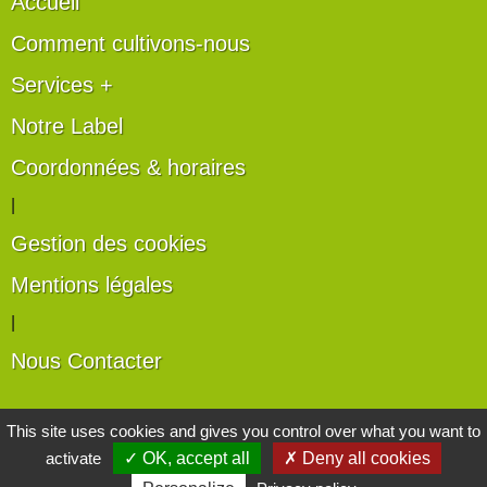
Accueil
Comment cultivons-nous
Services +
Notre Label
Coordonnées & horaires
|
Gestion des cookies
Mentions légales
|
Nous Contacter
Les artisans du végétal
This site uses cookies and gives you control over what you want to
activate
✓ OK, accept all
✗ Deny all cookies
Horticulteurs et pépinièristes de France