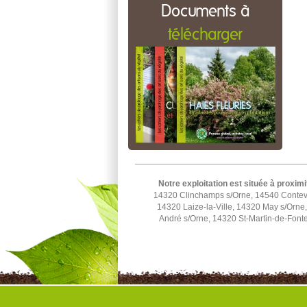
Documents à
télécharger
Notre exploitation est située à proximi
14320 Clinchamps s/Orne, 14540 Contevil
14320 Laize-la-Ville, 14320 May s/Orn
André s/Orne, 14320 St-Martin-de-Fonte