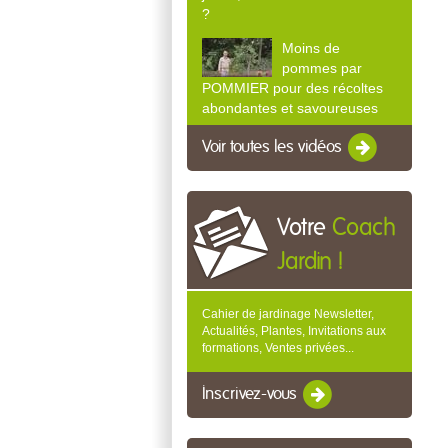
?
Moins de
pommes par
POMMIER pour des récoltes
abondantes et savoureuses
Voir toutes les vidéos
Votre
Coach
Jardin !
Cahier de jardinage Newsletter,
Actualités, Plantes, Invitations aux
formations, Ventes privées...
Inscrivez-vous