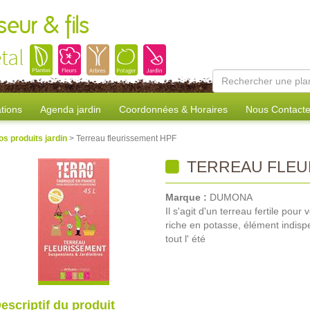
eur & fils
tal
tions
Agenda jardin
Coordonnées & Horaires
Nous Contacte
os produits jardin
> Terreau fleurissement HPF
TERREAU FLEU
Marque :
DUMONA
Il s'agit d'un terreau fertile pou
riche en potasse, élément indisp
tout l' été
escriptif du produit