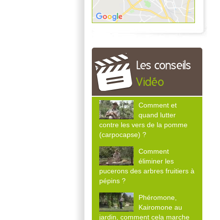
Les conseils
Vidéo
Comment et
quand lutter
contre les vers de la pomme
(carpocapse) ?
Comment
éliminer les
pucerons des arbres fruitiers à
pépins ?
Phéromone,
Kairomone au
jardin, comment cela marche