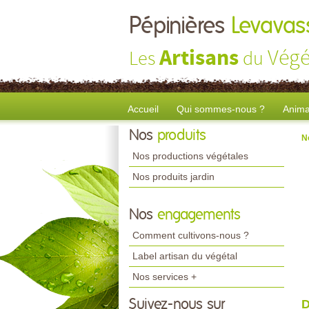
Pépinières
Levavass
Artisans
Végé
Les
du
Accueil
Qui sommes-nous ?
Anima
Nos
produits
N
Nos productions végétales
Nos produits jardin
Nos
engagements
Comment cultivons-nous ?
Label artisan du végétal
Nos services +
Suivez-nous sur
D