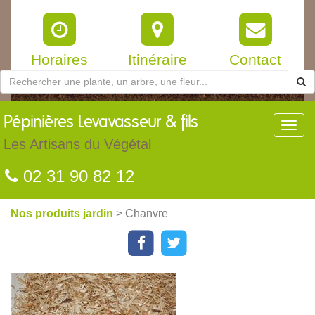
Horaires
Itinéraire
Contact
Pépinières
Levavasseur & fils
Toggl
navig
Les Artisans du Végétal
02 31 90 82 12
Nos produits jardin
> Chanvre